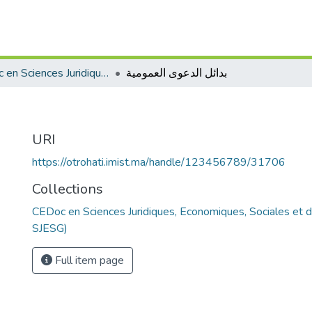
CEDoc en Sciences Juridiques, Economiques, Sociales et de Gestion (CED - SJESG)
بدائل الدعوى العمومية
URI
https://otrohati.imist.ma/handle/123456789/31706
Collections
CEDoc en Sciences Juridiques, Economiques, Sociales et 
SJESG)
Full item page