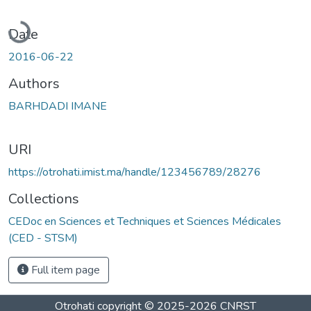
Loading...
Date
2016-06-22
Authors
BARHDADI IMANE
URI
https://otrohati.imist.ma/handle/123456789/28276
Collections
CEDoc en Sciences et Techniques et Sciences Médicales
(CED - STSM)
Full item page
Otrohati
copyright © 2025-2026
CNRST