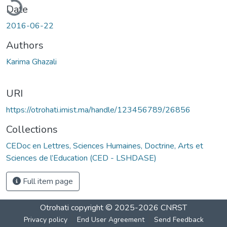
ading...
Date
2016-06-22
Authors
Karima Ghazali
URI
https://otrohati.imist.ma/handle/123456789/26856
Collections
CEDoc en Lettres, Sciences Humaines, Doctrine, Arts et
Sciences de l’Education (CED - LSHDASE)
Full item page
Otrohati
copyright © 2025-2026
CNRST
Privacy policy
End User Agreement
Send Feedback