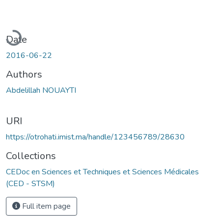
Loading...
Date
2016-06-22
Authors
Abdelillah NOUAYTI
URI
https://otrohati.imist.ma/handle/123456789/28630
Collections
CEDoc en Sciences et Techniques et Sciences Médicales
(CED - STSM)
Full item page