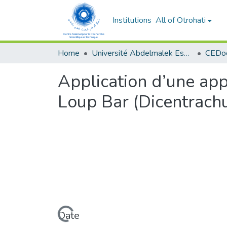
Institutions
All of Otrohati
Home
Université Abdelmalek Essaâdi - Tétouan
Application d’une app
Loup Bar (Dicentrachu
Loading...
Date