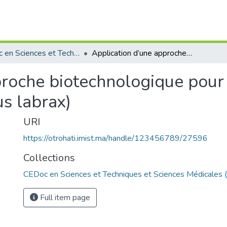
CEDoc en Sciences et Techniques et Sciences Médicales (CED - STSM)
Application d’une approche biotechnologique pour l’amélioration du Loup Bar (Dicentrachus labrax)
roche biotechnologique pour 
s labrax)
URI
https://otrohati.imist.ma/handle/123456789/27596
Collections
CEDoc en Sciences et Techniques et Sciences Médicales
Full item page